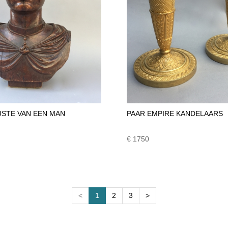
STE VAN EEN MAN
PAAR EMPIRE KANDELAARS
€ 1750
<
1
2
3
>