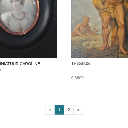
THESEUS
NIATUUR CAROLINE
E
€ 6800
<
1
2
>