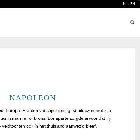
NL
/
EN
NAPOLEON
l Europa. Prenten van zijn kroning, snuifdozen met zijn
stes in marmer of brons: Bonaparte zorgde ervoor dat hij
re veldtochten ook in het thuisland aanwezig bleef.