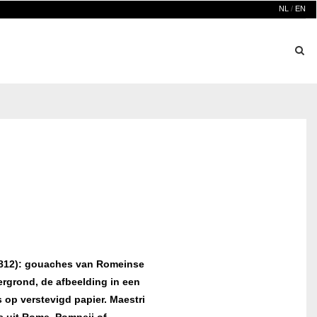
NL
/
EN
1812): gouaches van Romeinse
ergrond, de afbeelding in een
 op verstevigd papier. Maestri