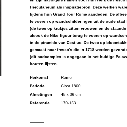
en zijn navolgers namen voor hun werk de fresco'
Herculaneum als inspiratiebron. Deze werken waren
tijdens hun Grand Tour Rome aandeden. De afbeeld
te voeren op wandschilderingen uit de oude stad 
(de twee op krukjes zitten vrouwen en de staande 
alsook de Nike-figuur terug te voeren op wandsc
in de piramide van Cestius. De twee op bloemtakk
gemaakt naar fresco's die in 1718 werden gevond
(dit badcomplex is opgegaan in het huidige Palazz
houten lijsten.
Herkomst
Rome
Periode
Circa 1800
Afmetingen
45 x 36 cm
Referentie
170-153