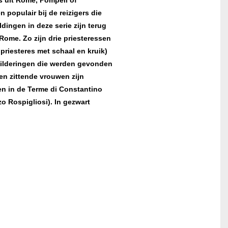
s uit Rome, Pompeii of
 populair bij de reizigers die
ingen in deze serie zijn terug
Rome. Zo zijn drie priesteressen
priesteres met schaal en kruik)
hilderingen die werden gevonden
en zittende vrouwen zijn
en in de Terme di Constantino
o Rospigliosi). In gezwart