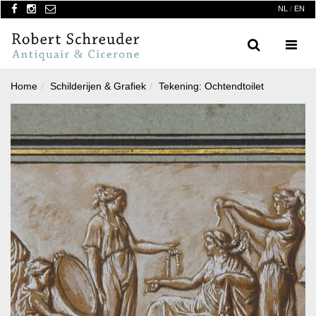
NL
/
EN
Search
Menu
Home
Schilderijen & Grafiek
Tekening: Ochtendtoilet