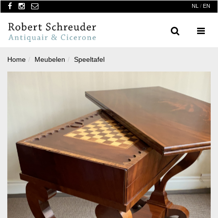
NL
/
EN
Search
Menu
Home
Meubelen
Speeltafel